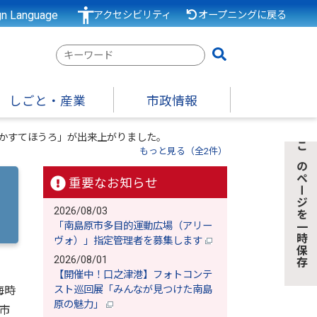
gn Language
アクセシビリティ
オープニングに戻る
検
索
キ
しごと・産業
市政情報
ー
ワ
蛮かすてほうろ」が出来上がりました。
ー
もっと見る（全2件）
このページを一時保存
ド
重要なお知らせ
2026/08/03
「南島原市多目的運動広場（アリー
ヴォ）」指定管理者を募集します
2026/08/01
【開催中！口之津港】フォトコンテ
海時
スト巡回展「みんなが見つけた南島
原の魅力」
市