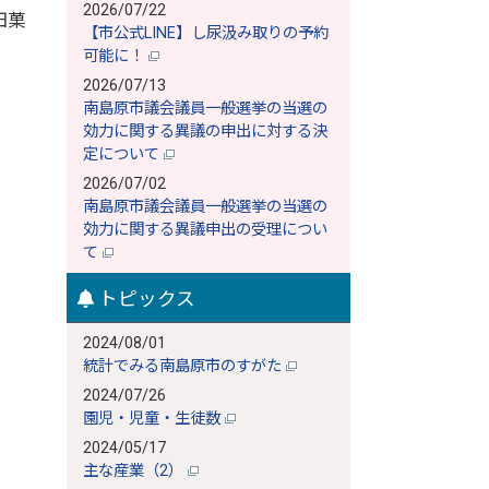
2026/07/22
田菓
【市公式LINE】し尿汲み取りの予約
可能に！
2026/07/13
南島原市議会議員一般選挙の当選の
効力に関する異議の申出に対する決
定について
2026/07/02
南島原市議会議員一般選挙の当選の
効力に関する異議申出の受理につい
て
トピックス
2024/08/01
統計でみる南島原市のすがた
2024/07/26
園児・児童・生徒数
2024/05/17
主な産業（2）