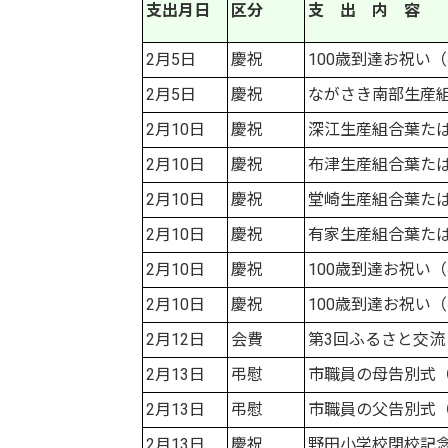
支出月日
区分
支 出 内 容
2月5日
慶祝
100歳到達お祝い
2月5日
慶祝
ながさき南部生産
2月10日
慶祝
深江生産組合葉た
2月10日
慶祝
布津生産組合葉た
2月10日
慶祝
堂崎生産組合葉た
2月10日
慶祝
有家生産組合葉た
2月10日
慶祝
100歳到達お祝い
2月10日
慶祝
100歳到達お祝い
2月12日
会費
第3回ふるさと交流
2月13日
弔慰
市職員の母告別式
2月13日
弔慰
市職員の父告別式
2月13日
慶祝
野田小学校閉校記