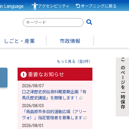
gn Language
アクセシビリティ
オープニングに戻る
検
索
キ
しごと・産業
市政情報
ー
ワ
ー
もっと見る（全2件）
このページを一時保存
ド
重要なお知らせ
2026/08/07
口之津歴史民俗資料館夏期企画「有
馬氏歴史講座」を開催します！
2026/08/03
「南島原市多目的運動広場（アリー
ヴォ）」指定管理者を募集します
2026/08/01