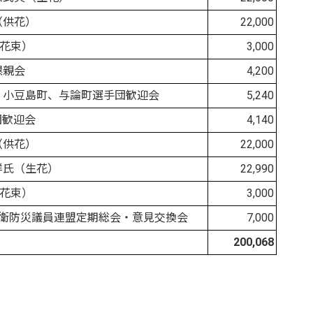
（供花）
22,000
（花束）
3,000
懇親会
4,200
 小豆島町、与論町選手団歓迎会
5,240
団歓迎会
4,140
（供花）
22,000
祥氏（生花）
22,990
（花束）
3,000
防衛防災議員連盟定期総会・意見交換会
7,000
200,068