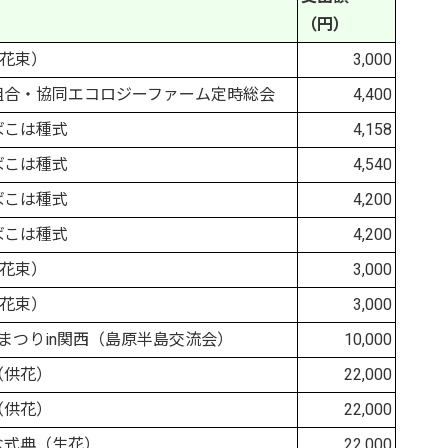
（円）
（花束）
3,000
組合・協同エコロジーファーム定時総会
4,400
ばこは種式
4,158
ばこは種式
4,540
ばこは種式
4,200
ばこは種式
4,200
（花束）
3,000
（花束）
3,000
まつりin関西（島原半島交流会）
10,000
（供花）
22,000
（供花）
22,000
念式典（生花）
22,000