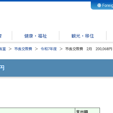
Forei
育
健康・福祉
観光・移住
長室
市長交際費
令和7年度
市長交際費 2月 200,068円
8円
支出額