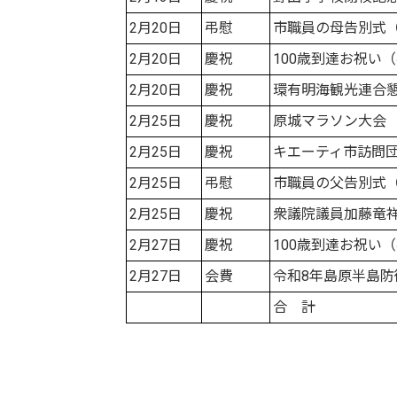
2月20日
弔慰
市職員の母告別式
2月20日
慶祝
100歳到達お祝い
2月20日
慶祝
環有明海観光連合
2月25日
慶祝
原城マラソン大会
2月25日
慶祝
キエーティ市訪問
2月25日
弔慰
市職員の父告別式
2月25日
慶祝
衆議院議員加藤竜
2月27日
慶祝
100歳到達お祝い
2月27日
会費
令和8年島原半島
合 計