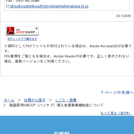
Fax：0957-82-3086
shoukoushinkou@city.minamishimabara.lg.jp
（ID:12458）
別ウィンドウで開きます
※資料としてPDFファイルが添付されている場合は、
Adobe Acrobat(R)
が必要で
す。
PDF書類をご覧になる場合は、
Adobe Reader
が必要です。正しく表示されない
場合、最新バージョンをご利用ください。
ページの先頭へ
ホーム
分類から探す
しごと・産業
南島原市HACCP（ハッサプ）導入支援事業補助金について
もっと見る（全5件）