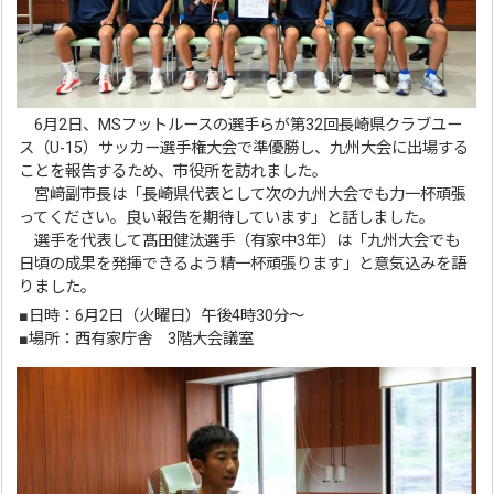
6月2日、MSフットルースの選手らが第32回長崎県クラブユー
ス（U-15）サッカー選手権大会で準優勝し、九州大会に出場する
ことを報告するため、市役所を訪れました。
宮﨑副市長は「長崎県代表として次の九州大会でも力一杯頑張
ってください。良い報告を期待しています」と話しました。
選手を代表して髙田健汰選手（有家中3年）は「九州大会でも
日頃の成果を発揮できるよう精一杯頑張ります」と意気込みを語
りました。
■日時：6月2日（火曜日）午後4時30分～
■場所：西有家庁舎 3階大会議室