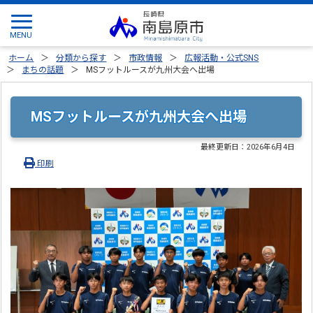
ホーム
分類から探す
市政情報
広報活動・公式SNS
まちの話題
MSフットルースが九州大会へ出場
MSフットルースが九州大会へ出場
最終更新日：
2026年6月4日
印刷