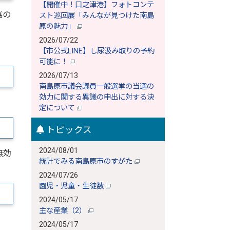
【開催中！口之津港】フォトコンテ
選の
スト巡回展「みんなが見つけた南島
原の魅力」
2026/07/22
【市公式LINE】し尿汲み取りの予約
可能に！
2026/07/13
南島原市議会議員一般選挙の当選の
効力に関する異議の申出に対する決
定について
トピックス
2024/08/01
無効
統計でみる南島原市のすがた
2024/07/26
園児・児童・生徒数
2024/05/17
主な産業（2）
2024/05/17