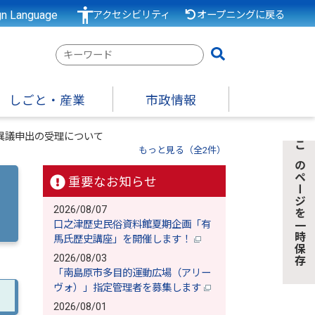
gn Language
アクセシビリティ
オープニングに戻る
検
索
キ
しごと・産業
市政情報
ー
ワ
異議申出の受理について
ー
もっと見る（全2件）
このページを一時保存
ド
重要なお知らせ
2026/08/07
口之津歴史民俗資料館夏期企画「有
馬氏歴史講座」を開催します！
2026/08/03
「南島原市多目的運動広場（アリー
ヴォ）」指定管理者を募集します
2026/08/01