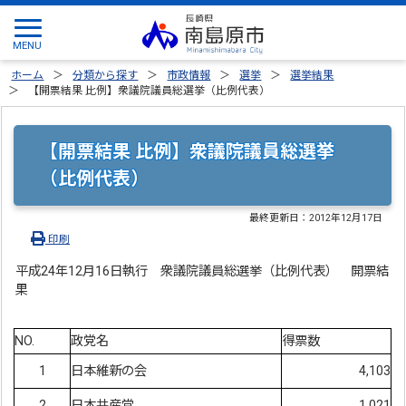
ホーム
分類から探す
市政情報
選挙
選挙結果
【開票結果 比例】衆議院議員総選挙（比例代表）
【開票結果 比例】衆議院議員総選挙
（比例代表）
最終更新日：
2012年12月17日
印刷
平成24年12月16日執行 衆議院議員総選挙（比例代表） 開票結
果
NO.
政党名
得票数
1
日本維新の会
4,103
2
日本共産党
1,021