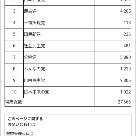
3
民主党
4,265
4
幸福実現党
113
5
国民新党
236
6
社会民主党
481
7
公明党
5,880
8
みんなの党
1,239
9
自由民主党
9,306
10
日本未来の党
1,022
得票総数
27,666
このページに関する
お問い合わせは
選挙管理委員会