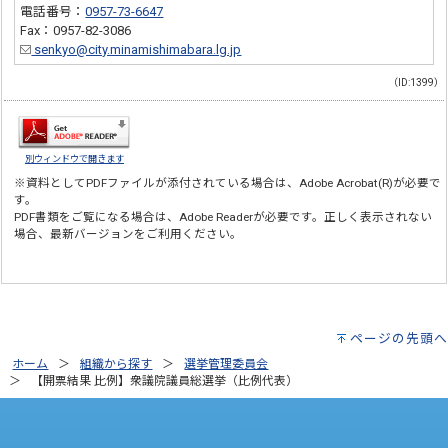
電話番号：
0957-73-6647
Fax：0957-82-3086
senkyo@city.minamishimabara.lg.jp
（ID:1399）
別ウィンドウで開きます
※資料としてPDFファイルが添付されている場合は、
Adobe Acrobat(R)
が必要で
す。
PDF書類をご覧になる場合は、
Adobe Reader
が必要です。正しく表示されない
場合、最新バージョンをご利用ください。
ページの先頭へ
ホーム
組織から探す
選挙管理委員会
【開票結果 比例】衆議院議員総選挙（比例代表）