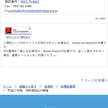
電話番号：
0957-73-6621
Fax：0957-82-3086
soumu@city.minamishimabara.lg.jp
（ID:1433）
別ウィンドウで開きます
※資料としてPDFファイルが添付されている場合は、
Adobe Acrobat(R)
が必要で
す。
PDF書類をご覧になる場合は、
Adobe Reader
が必要です。正しく表示されない
場合、最新バージョンをご利用ください。
ページの先頭へ
ホーム
組織から探す
総務部
総務秘書課
平成27年度 市政懇談会の開催