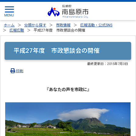
ホーム
分類から探す
市政情報
広報活動・公式SNS
広報広聴
平成27年度 市政懇談会の開催
平成27年度 市政懇談会の開催
最終更新日：
2015年7月3日
印刷
『あなたの声を市政に』