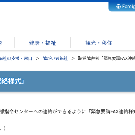
Forei
育
健康・福祉
観光・移住
福祉の支援・窓口
障がい者福祉
聴覚障害者「緊急要請FAX連
連絡様式」
指令センターへの連絡ができるように「緊急要請FAX連絡様
。）