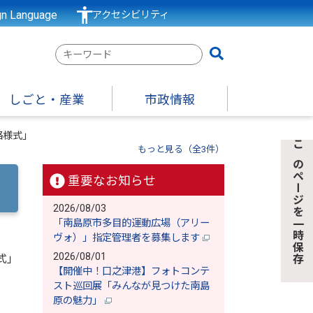
gn Language
アクセシビリティ
検
索
キ
しごと・産業
市政情報
ー
ワ
絡様式」
ー
もっと見る（全3件）
このページを一時保存
ド
重要なお知らせ
2026/08/03
「南島原市多目的運動広場（アリー
ヴォ）」指定管理者を募集します
2026/08/01
式」
【開催中！口之津港】フォトコンテ
スト巡回展「みんなが見つけた南島
原の魅力」