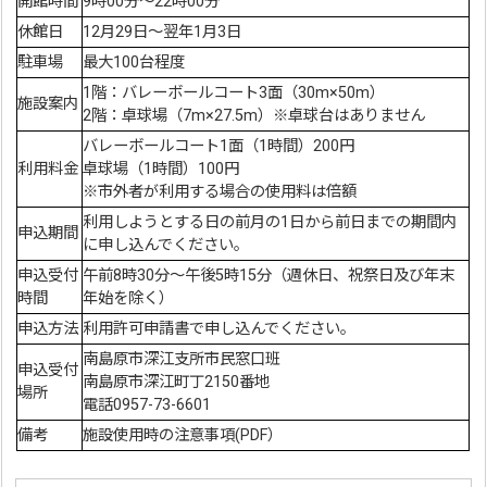
開館時間
9時00分～22時00分
休館日
12月29日～翌年1月3日
駐車場
最大100台程度
1階：バレーボールコート3面（30m×50m）
施設案内
2階：卓球場（7m×27.5m）※卓球台はありません
バレーボールコート1面（1時間）200円
利用料金
卓球場（1時間）100円
※市外者が利用する場合の使用料は倍額
利用しようとする日の前月の1日から前日までの期間内
申込期間
に申し込んでください。
申込受付
午前8時30分～午後5時15分（週休日、祝祭日及び年末
時間
年始を除く）
申込方法
利用許可申請書で申し込んでください。
南島原市深江支所市民窓口班
申込受付
南島原市深江町丁2150番地
場所
電話0957-73-6601
備考
施設使用時の注意事項(PDF）