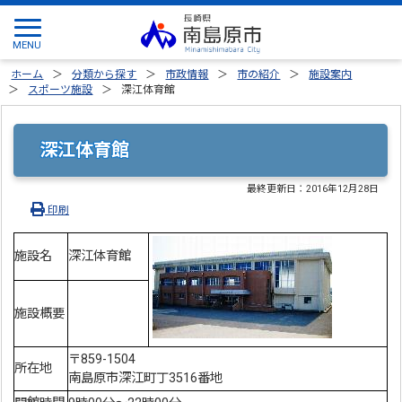
ホーム
分類から探す
市政情報
市の紹介
施設案内
スポーツ施設
深江体育館
深江体育館
最終更新日：
2016年12月28日
印刷
施設名
深江体育館
施設概要
〒859-1504
所在地
南島原市深江町丁3516番地