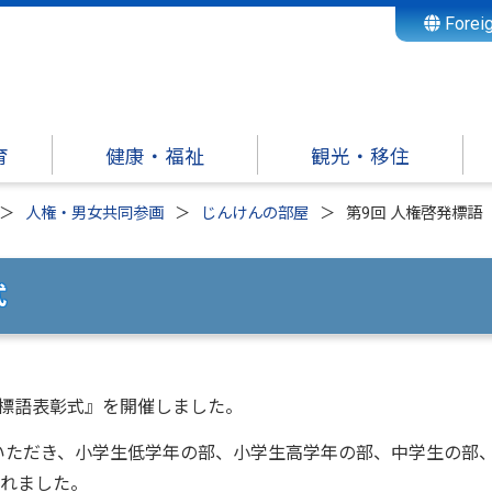
Forei
育
健康・福祉
観光・移住
人権・男女共同参画
じんけんの部屋
第9回 人権啓発標語
式
発標語表彰式』を開催しました。
をいただき、小学生低学年の部、小学生高学年の部、中学生の部
ばれました。