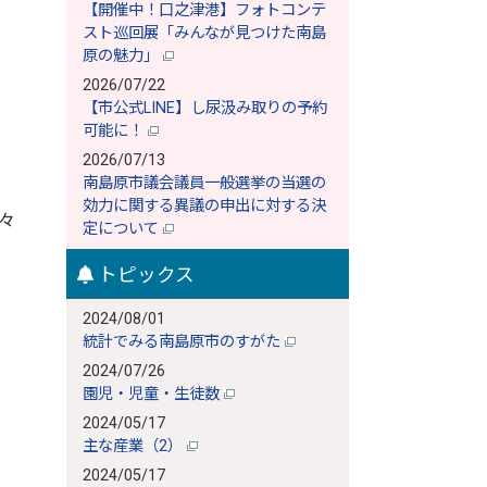
【開催中！口之津港】フォトコンテ
スト巡回展「みんなが見つけた南島
原の魅力」
2026/07/22
【市公式LINE】し尿汲み取りの予約
可能に！
2026/07/13
南島原市議会議員一般選挙の当選の
効力に関する異議の申出に対する決
々
定について
トピックス
2024/08/01
統計でみる南島原市のすがた
2024/07/26
園児・児童・生徒数
2024/05/17
主な産業（2）
2024/05/17