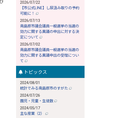
び
2026/07/22
【市公式LINE】し尿汲み取りの予約
可能に！
2026/07/13
南島原市議会議員一般選挙の当選の
効力に関する異議の申出に対する決
定について
2026/07/02
南島原市議会議員一般選挙の当選の
効力に関する異議申出の受理につい
て
トピックス
2024/08/01
統計でみる南島原市のすがた
2024/07/26
園児・児童・生徒数
2024/05/17
主な産業（2）