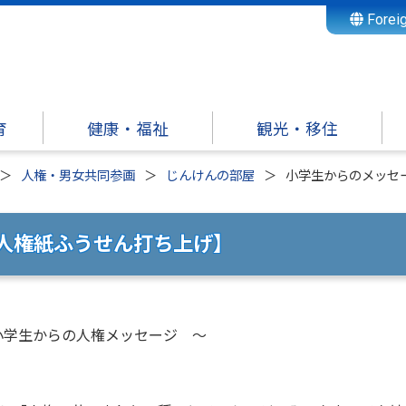
Forei
育
健康・福祉
観光・移住
人権・男女共同参画
じんけんの部屋
小学生からのメッセ
【人権紙ふうせん打ち上げ】
学生からの人権メッセージ ～