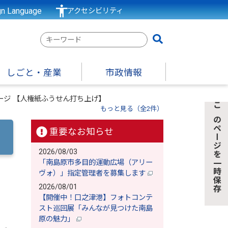
gn Language
アクセシビリティ
検
索
キ
しごと・産業
市政情報
ー
ワ
ージ 【人権紙ふうせん打ち上げ】
ー
もっと見る（全2件）
このページを一時保存
ド
重要なお知らせ
2026/08/03
「南島原市多目的運動広場（アリー
ヴォ）」指定管理者を募集します
2026/08/01
【開催中！口之津港】フォトコンテ
スト巡回展「みんなが見つけた南島
原の魅力」