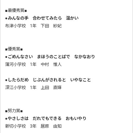
■最優秀賞■
●
みんなの手 合わせてみたら 温かい
布津小学校 1年 下田 紗妃
■優秀賞■
●
ごめんなさい まほうのことばで なかなおり
蒲河小学校 1年 中村 惟人
●
したらだめ じぶんがされると いやなこと
深江小学校 1年 上田 直輝
■努力賞■
●
やさしさは だれでもできる おもいやり
新切小学校 3年 居原 由知