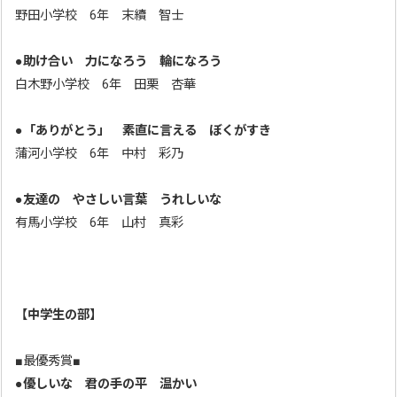
野田小学校 6年 末續 智士
●
助け合い 力になろう 輪になろう
白木野小学校 6年 田栗 杏華
●
「ありがとう」 素直に言える ぼくがすき
蒲河小学校 6年 中村 彩乃
●
友達の やさしい言葉 うれしいな
有馬小学校 6年 山村 真彩
【中学生の部】
■最優秀賞■
●
優しいな 君の手の平 温かい