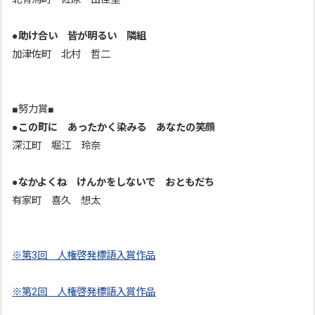
●
助け合い 皆が明るい 隣組
加津佐町 北村 哲二
■努力賞■
●
この町に あったかく染みる あなたの笑顔
深江町 堀江 玲奈
●
なかよくね けんかをしないで おともだち
有家町 喜久 想太
※第3回 人権啓発標語入賞作品
※第2回 人権啓発標語入賞作品