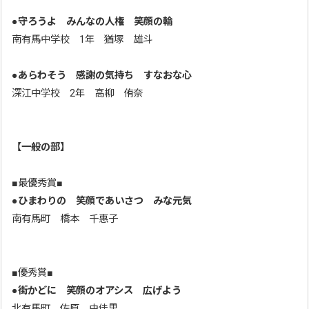
●
守ろうよ みんなの人権 笑顔の輪
南有馬中学校 1年 猶塚 雄斗
●
あらわそう 感謝の気持ち すなおな心
深江中学校 2年 高柳 侑奈
【一般の部】
■最優秀賞■
●
ひまわりの 笑顔であいさつ みな元気
南有馬町 橋本 千惠子
■優秀賞■
●
街かどに 笑顔のオアシス 広げよう
北有馬町 佐原 由佳里