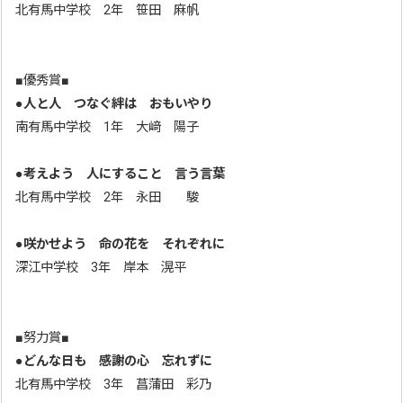
北有馬中学校 2年 笹田 麻帆
■優秀賞■
●
人と人 つなぐ絆は おもいやり
南有馬中学校 1年 大﨑 陽子
●
考えよう 人にすること 言う言葉
北有馬中学校 2年 永田 駿
●
咲かせよう 命の花を それぞれに
深江中学校 3年 岸本 滉平
■努力賞■
●
どんな日も 感謝の心 忘れずに
北有馬中学校 3年 菖蒲田 彩乃