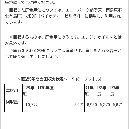
環境課までご連絡ください。
回収した廃食用油については、エコ・パーク論所原（南島原市
北有馬町）でBDF（バイオディーゼル燃料）に精製し、利用され
ています。
※回収するものは、廃食用油のみです。エンジンオイルなどは
対象外です。
※廃油を入れた容器については廃棄せず、廃油を入れる容器と
して繰り返し使用しましょう。
～直近5年間の回収の状況～
（単位：リットル）
H29年
H30年度
R1年
R2年
R3年
年度別
度
度
度
度
回収量
10,772
8,972
8,980
6,370
6,871