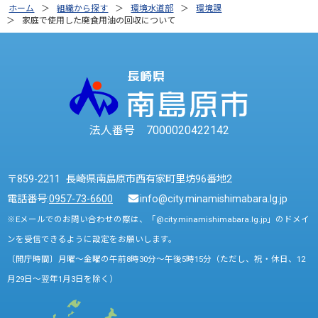
ホーム
組織から探す
環境水道部
環境課
家庭で使用した廃食用油の回収について
法人番号 7000020422142
〒859-2211 長崎県南島原市西有家町里坊96番地2
電話番号:
0957-73-6600
info@city.minamishimabara.lg.jp
※Eメールでのお問い合わせの際は、「@city.minamishimabara.lg.jp」のドメイ
ンを受信できるように設定をお願いします。
〔開庁時間〕月曜～金曜の午前8時30分～午後5時15分（ただし、祝・休日、12
月29日～翌年1月3日を除く）