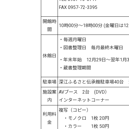
FAX 0957-72-3395
開館時
10時00分～18時00分 (金曜日は1
間
・毎週月曜日
・図書整理日 毎月最終木曜日
休館日
・年末年始 12月29日～翌年1月
・蔵書整理期間
駐車場
深江ふるさと伝承館駐車場40台 
施設案
AVブース 2台 (DVD）
内
インターネットコーナー
複写（コピー）
利用料
・モノクロ 1枚 20円
金
・カラー 1枚 50円