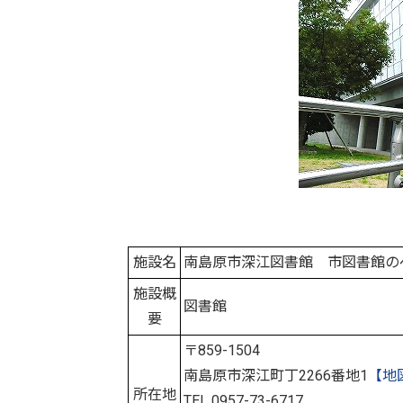
施設名
南島原市深江図書館 市図書館の
施設概
図書館
要
〒859-1504
南島原市深江町丁2266番地1
【地
所在地
TEL 0957-73-6717