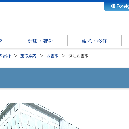
Forei
育
健康・福祉
観光・移住
の紹介
施設案内
図書館
深江図書館