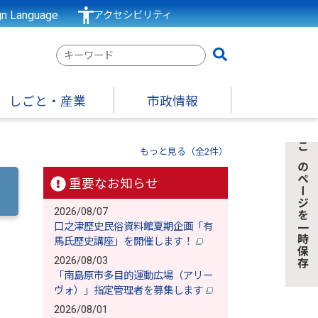
gn Language
アクセシビリティ
検
索
キ
しごと・産業
市政情報
ー
ワ
ー
もっと見る（全2件）
このページを一時保存
ド
重要なお知らせ
2026/08/07
口之津歴史民俗資料館夏期企画「有
馬氏歴史講座」を開催します！
2026/08/03
「南島原市多目的運動広場（アリー
ヴォ）」指定管理者を募集します
2026/08/01