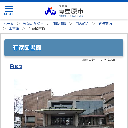
ホーム
分類から探す
市政情報
市の紹介
施設案内
図書館
有家図書館
有家図書館
最終更新日：
2021年6月9日
印刷