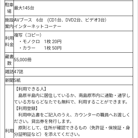
駐車
最大145台
場
施設
AVブース 6台 (CD1台、DVD2台、ビデオ3台）
案内
インターネットコーナー
複写（コピー）
利用
・モノクロ 1枚 20円
料金
・カラー 1枚 50円
蔵書
55,000冊
数
雑誌
47誌
新聞
5紙
【利用できる人】
島原半島内に居住しているか、南島原市内に通勤・通学し
ている方ならどなたでも無料で、利用することができます。
【利用登録】
利用申込書をご記入のうえ、カウンターの職員へお渡しく
ださい。貸出券を発行します。
原則として、住所が確認できるもの（免許証・保険証・身
利用
分証明証など）を添えてください。