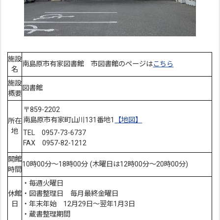
施設
南島原市有家図書館 市図書館のページは
こちら
名
施設
図書館
概要
〒859-2202
南島原市有家町山川131番地1
【地図】
所在
地
TEL 0957-73-6737
FAX 0957-82-1212
開館
10時00分～18時00分 (木曜日は12時00分～20時00分)
時間
・毎週火曜日
休館
・図書整理日 毎月最終金曜日
日
・年末年始 12月29日～翌年1月3日
・蔵書整理期間