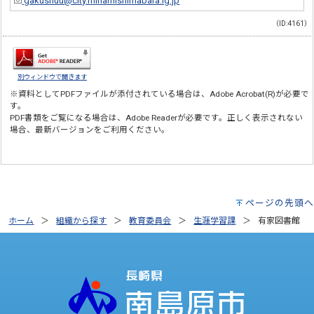
gakushuu@city.minamishimabara.lg.jp
（ID:4161）
別ウィンドウで開きます
※資料としてPDFファイルが添付されている場合は、
Adobe Acrobat(R)
が必要で
す。
PDF書類をご覧になる場合は、
Adobe Reader
が必要です。正しく表示されない
場合、最新バージョンをご利用ください。
ページの先頭へ
ホーム
組織から探す
教育委員会
生涯学習課
有家図書館