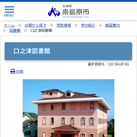
ホーム
分類から探す
市政情報
市の紹介
施設案内
図書館
口之津図書館
口之津図書館
最終更新日：
2021年6月9日
印刷