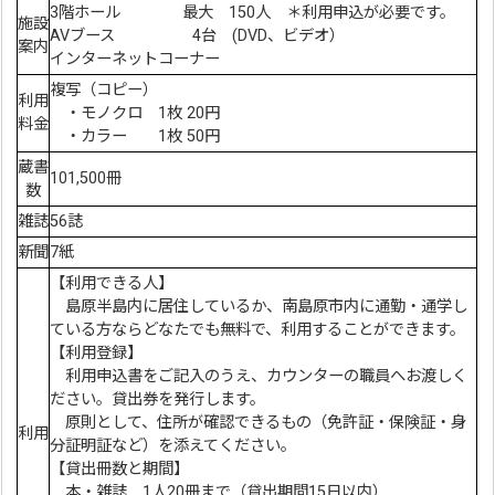
3階ホール 最大 150人 ＊利用申込が必要です。
施設
AVブース 4台 (DVD、ビデオ）
案内
インターネットコーナー
複写（コピー）
利用
・モノクロ 1枚 20円
料金
・カラー 1枚 50円
蔵書
101,500冊
数
雑誌
56誌
新聞
7紙
【利用できる人】
島原半島内に居住しているか、南島原市内に通勤・通学し
ている方ならどなたでも無料で、利用することができます。
【利用登録】
利用申込書をご記入のうえ、カウンターの職員へお渡しく
ださい。貸出券を発行します。
原則として、住所が確認できるもの（免許証・保険証・身
利用
分証明証など）を添えてください。
【貸出冊数と期間】
本・雑誌 1人20冊まで（貸出期間15日以内）