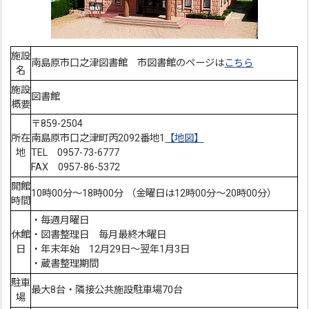
施設
南島原市口之津図書館 市図書館のページは
こちら
名
施設
図書館
概要
〒859-2504
所在
南島原市口之津町丙2092番地1
【地図】
地
TEL 0957-73-6777
FAX 0957-86-5372
開館
10時00分～18時00分 （金曜日は12時00分～20時00分）
時間
・毎週月曜日
休館
・図書整理日 毎月最終木曜日
日
・年末年始 12月29日～翌年1月3日
・蔵書整理期間
駐車
最大8台・隣接公共施設駐車場70台
場