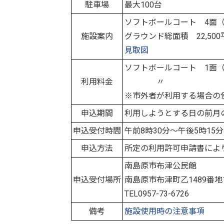
駐車場
最大100台
ソフトボールコート 4面
施設案内
グラウンド総面積 22,50
見取図
ソフトボールコート 1面（
利用料金
〃 〃 夜間
※市外者が利用する場合
申込期間
利用しようとする日の前月
申込受付時間
午前8時30分～午後5時1
申込方法
所定の利用許可申請書によ
南島原市布津公民館
申込受付場所
南島原市布津町乙1489番地
TEL0957-73-6726
備考
施設使用時の注意事項