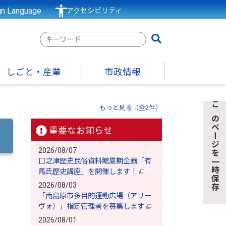
gn Language
アクセシビリティ
検
索
キ
しごと・産業
市政情報
ー
ワ
ー
もっと見る（全2件）
このページを一時保存
ド
重要なお知らせ
2026/08/07
口之津歴史民俗資料館夏期企画「有
馬氏歴史講座」を開催します！
2026/08/03
「南島原市多目的運動広場（アリー
ヴォ）」指定管理者を募集します
2026/08/01