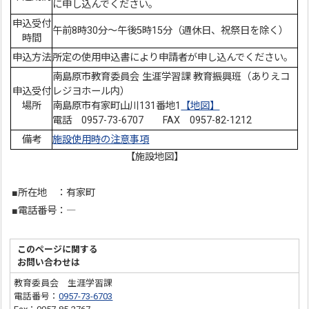
に申し込んでください。
申込受付
午前8時30分～午後5時15分（週休日、祝祭日を除く）
時間
申込方法
所定の使用申込書により申請者が申し込んでください。
南島原市教育委員会 生涯学習課 教育振興班（ありえコ
申込受付
レジヨホール内）
場所
南島原市有家町山川131番地1
【地図】
電話 0957-73-6707 FAX 0957-82-1212
備考
施設使用時の注意事項
【施設地図】
■所在地 ：有家町
■電話番号：―
このページに関する
お問い合わせは
教育委員会 生涯学習課
電話番号：
0957-73-6703