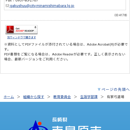
Fax：0957-85-2767
gakushuu@city.minamishimabara.lg.jp
（ID:4178）
別ウィンドウで開きます
※資料としてPDFファイルが添付されている場合は、
Adobe Acrobat(R)
が必要で
す。
PDF書類をご覧になる場合は、
Adobe Reader
が必要です。正しく表示されない
場合、最新バージョンをご利用ください。
ページの先頭へ
ホーム
組織から探す
教育委員会
生涯学習課
有家弓道場