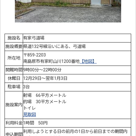
施設名
有家弓道場
施設概要
県道132号線沿いにある、弓道場
〒859-2203
所在地
南島原市有家町山川1200番地
【地図】
開館時間
9時00分～22時00分
休館日
12月29日～翌年1月3日
駐車場
3台
射場 66平方メートル
的場 30平方メートル
施設案内
トイレ
見取図
利用料金
1時間 50円
利用しようとする日の前月の1日から前日までの期間内
申込期間