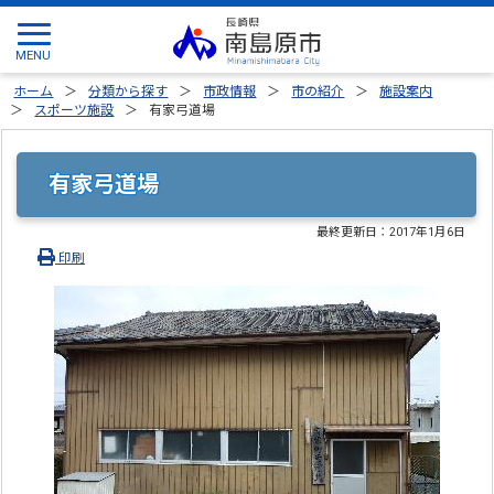
ホーム
分類から探す
市政情報
市の紹介
施設案内
スポーツ施設
有家弓道場
有家弓道場
最終更新日：
2017年1月6日
印刷