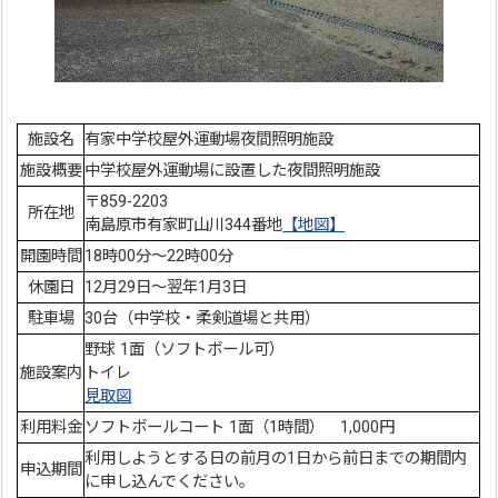
施設名
有家中学校屋外運動場夜間照明施設
施設概要
中学校屋外運動場に設置した夜間照明施設
〒859-2203
所在地
南島原市有家町山川344番地
【地図】
開園時間
18時00分～22時00分
休園日
12月29日～翌年1月3日
駐車場
30台（中学校・柔剣道場と共用）
野球 1面（ソフトボール可）
施設案内
トイレ
見取図
利用料金
ソフトボールコート 1面（1時間） 1,000円
利用しようとする日の前月の1日から前日までの期間内
申込期間
に申し込んでください。