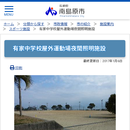
ホーム
分類から探す
市政情報
市の紹介
施設案内
スポーツ施設
有家中学校屋外運動場夜間照明施設
有家中学校屋外運動場夜間照明施設
最終更新日：
2017年1月6日
印刷