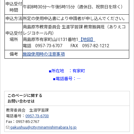
申込受付
午前8時30分～午後5時15分（週休日、祝祭日を除く）
時間
申込方法
所定の使用申込書により申請者が申し込んでください。
南島原市教育委員会 生涯学習課 教育振興班（ありえコ
申込受付
レジヨホール内）
場所
南島原市有家町山川131番地1
【地図】
電話 0957-73-6707 FAX 0957-82-1212
備考
施設使用時の注意事項
■所在地 ：有家町
■電話番号：―
このページに関する
お問い合わせは
教育委員会 生涯学習課
電話番号：
0957-73-6703
Fax：0957-85-2767
gakushuu@city.minamishimabara.lg.jp