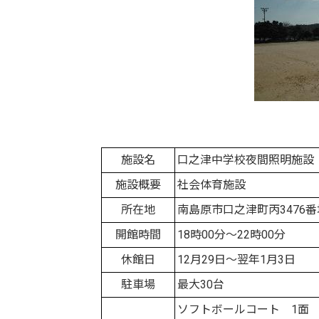
施設名
口之津中学校夜間照明施設
施設概要
社会体育施設
所在地
南島原市口之津町丙3476番
開館時間
18時00分～22時00分
休館日
12月29日～翌年1月3日
駐車場
最大30台
ソフトボールコート 1面