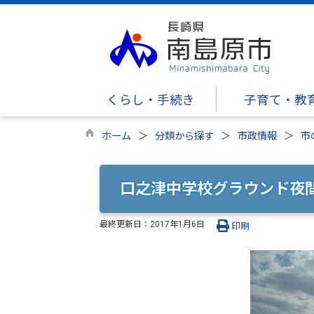
くらし・手続き
子育て・教
ホーム
分類から探す
市政情報
市
口之津中学校グラウンド夜
最終更新日：
2017年1月6日
印刷