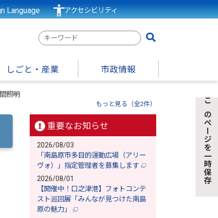
gn Language
アクセシビリティ
検
索
キ
しごと・産業
市政情報
ー
ワ
間照明
ー
もっと見る（全2件）
このページを一時保存
ド
重要なお知らせ
2026/08/03
「南島原市多目的運動広場（アリー
ヴォ）」指定管理者を募集します
2026/08/01
【開催中！口之津港】フォトコンテ
スト巡回展「みんなが見つけた南島
原の魅力」