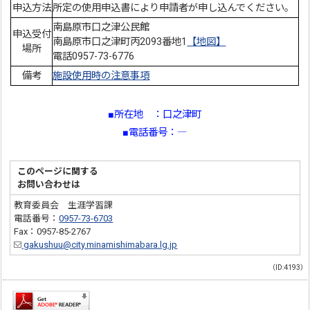
申込方法
所定の使用申込書により申請者が申し込んでください。
南島原市口之津公民館
申込受付
南島原市口之津町丙2093番地1
【地図】
場所
電話0957-73-6776
備考
施設使用時の注意事項
■所在地 ：口之津町
■電話番号：―
このページに関する
お問い合わせは
教育委員会 生涯学習課
電話番号：
0957-73-6703
Fax：0957-85-2767
gakushuu@city.minamishimabara.lg.jp
（ID:4193）