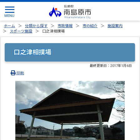
ホーム
分類から探す
市政情報
市の紹介
施設案内
スポーツ施設
口之津相撲場
口之津相撲場
最終更新日：
2017年1月6日
印刷