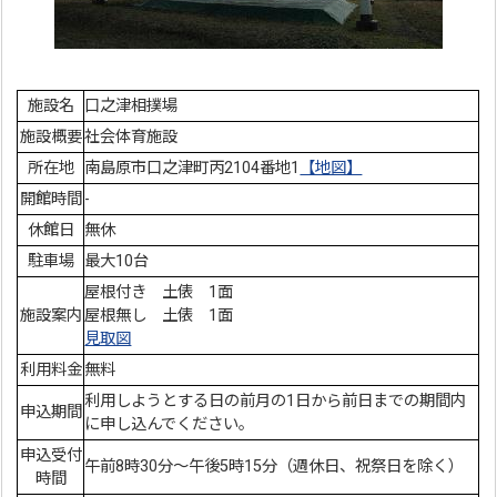
施設名
口之津相撲場
施設概要
社会体育施設
所在地
南島原市口之津町丙2104番地1
【地図】
開館時間
-
休館日
無休
駐車場
最大10台
屋根付き 土俵 1面
施設案内
屋根無し 土俵 1面
見取図
利用料金
無料
利用しようとする日の前月の1日から前日までの期間内
申込期間
に申し込んでください。
申込受付
午前8時30分～午後5時15分（週休日、祝祭日を除く）
時間