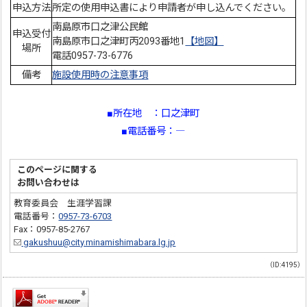
申込方法
所定の使用申込書により申請者が申し込んでください。
南島原市口之津公民館
申込受付
南島原市口之津町丙2093番地1
【地図】
場所
電話0957-73-6776
備考
施設使用時の注意事項
■所在地 ：口之津町
■電話番号：―
このページに関する
お問い合わせは
教育委員会 生涯学習課
電話番号：
0957-73-6703
Fax：0957-85-2767
gakushuu@city.minamishimabara.lg.jp
（ID:4195）