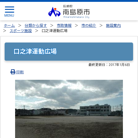
ホーム
分類から探す
市政情報
市の紹介
施設案内
スポーツ施設
口之津運動広場
口之津運動広場
最終更新日：
2017年1月6日
印刷