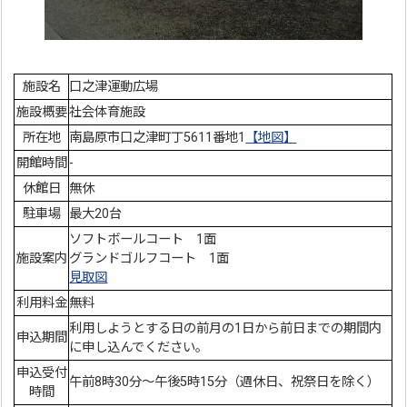
施設名
口之津運動広場
施設概要
社会体育施設
所在地
南島原市口之津町丁5611番地1
【地図】
開館時間
-
休館日
無休
駐車場
最大20台
ソフトボールコート 1面
施設案内
グランドゴルフコート 1面
見取図
利用料金
無料
利用しようとする日の前月の1日から前日までの期間内
申込期間
に申し込んでください。
申込受付
午前8時30分～午後5時15分（週休日、祝祭日を除く）
時間