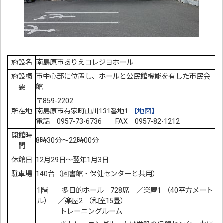
施設名
南島原市ありえコレジヨホール
施設概
市中心部に位置し、ホールと公民館機能を有した市民会
要
館
〒859-2202
所在地
南島原市有家町山川131番地1
【地図】
電話 0957-73-6736 FAX 0957-82-1212
開館時
8時30分～22時00分
間
休館日
12月29日～翌年1月3日
駐車場
140台（図書館・保健センターと共用）
1階 多目的ホール 728席 ／楽屋1 （40平方メート
ル） ／楽屋2 （和室15畳）
トレーニングルーム