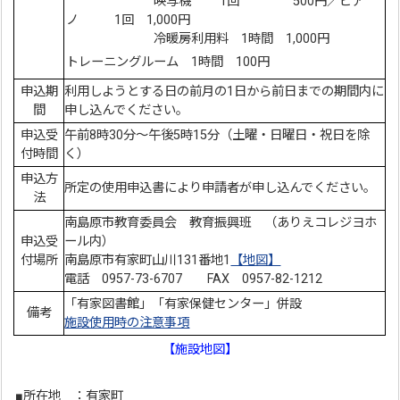
映写機 1回 500円／ピア
ノ 1回 1,000円
冷暖房利用料 1時間 1,000円
トレーニングルーム 1時間 100円
申込期
利用しようとする日の前月の1日から前日までの期間内に
間
申し込んでください。
申込受
午前8時30分～午後5時15分（土曜・日曜日・祝日を除
付時間
く）
申込方
所定の使用申込書により申請者が申し込んでください。
法
南島原市教育委員会 教育振興班 （ありえコレジヨホ
申込受
ール内）
付場所
南島原市有家町山川131番地1
【地図】
電話 0957-73-6707 FAX 0957-82-1212
「有家図書館」「有家保健センター」併設
備考
施設使用時の注意事項
【施設地図】
■所在地 ：有家町