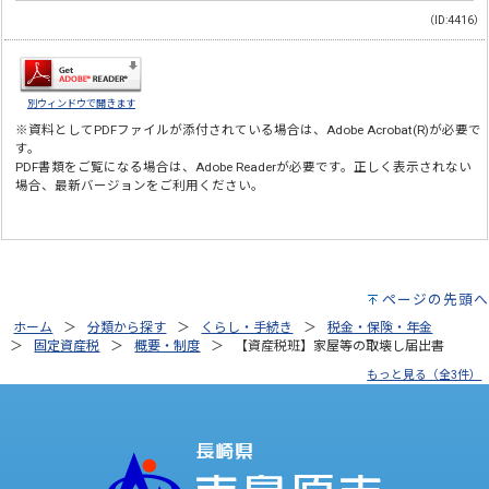
（ID:4416）
別ウィンドウで開きます
※資料としてPDFファイルが添付されている場合は、
Adobe Acrobat(R)
が必要で
す。
PDF書類をご覧になる場合は、
Adobe Reader
が必要です。正しく表示されない
場合、最新バージョンをご利用ください。
ページの先頭へ
ホーム
分類から探す
くらし・手続き
税金・保険・年金
固定資産税
概要・制度
【資産税班】家屋等の取壊し届出書
もっと見る（全3件）