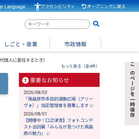
gn Language
アクセシビリティ
オープニングに戻る
検
索
キ
しごと・産業
市政情報
ー
ワ
代理人に委任するとき）
ー
もっと見る（全4件）
このページを一時保存
ド
重要なお知らせ
2026/08/03
「南島原市多目的運動広場（アリー
ヴォ）」指定管理者を募集します
2026/08/01
【開催中！口之津港】フォトコンテ
スト巡回展「みんなが見つけた南島
原の魅力」