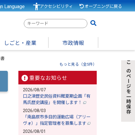
gn Language
アクセシビリティ
オープニングに戻る
検
索
キ
しごと・産業
市政情報
ー
ワ
請書
ー
もっと見る（全5件）
このページを一時保存
ド
重要なお知らせ
2026/08/07
口之津歴史民俗資料館夏期企画「有
馬氏歴史講座」を開催します！
2026/08/03
「南島原市多目的運動広場（アリー
ヴォ）」指定管理者を募集します
2026/08/01