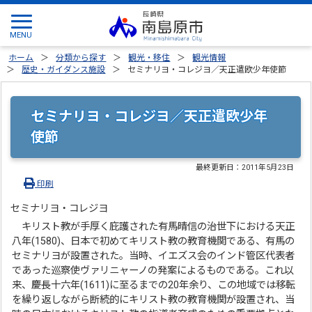
ホーム
分類から探す
観光・移住
観光情報
歴史・ガイダンス施設
セミナリヨ・コレジヨ／天正遣欧少年使節
セミナリヨ・コレジヨ／天正遣欧少年
使節
最終更新日：
2011年5月23日
印刷
セミナリヨ・コレジヨ
キリスト教が手厚く庇護された有馬晴信の治世下における天正
八年(1580)、日本で初めてキリスト教の教育機関である、有馬の
セミナリヨが設置された。当時、イエズス会のインド管区代表者
であった巡察使ヴァリニャーノの発案によるものである。これ以
来、慶長十六年(1611)に至るまでの20年余り、この地域では移転
を繰り返しながら断続的にキリスト教の教育機関が設置され、当