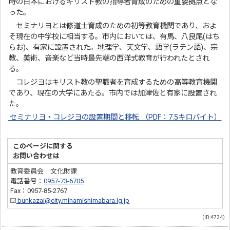
時の日本におけるキリスト教の指導者育成のための重要拠点とな
った。
セミナリヨとは修道士育成のための初等教育機関であり、およ
そ現在の中学校に相当する。市内においては、有馬、八良尾(はち
らお)、有家に設置された。地理学、天文学、語学(ラテン語)、宗
教、美術、音楽など当時最先端の西洋式教育が行われたとされ
る。
コレジヨはキリスト教の聖職者を育成するための高等教育機関
であり、現在の大学にあたる。市内では加津佐と有家に設置され
た。
セミナリヨ・コレジヨの設置期間と移転 （PDF：7.5キロバイト）
このページに関する
お問い合わせは
教育委員会 文化財課
電話番号：
0957-73-6705
Fax：0957-85-2767
bunkazai@city.minamishimabara.lg.jp
（ID:4734）