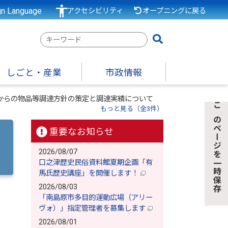
gn Language
アクセシビリティ
オープニングに戻る
検
索
キ
しごと・産業
市政情報
ー
ワ
からの物品等調達方針の策定と調達実績について
ー
もっと見る（全3件）
このページを一時保存
ド
重要なお知らせ
2026/08/07
口之津歴史民俗資料館夏期企画「有
馬氏歴史講座」を開催します！
2026/08/03
「南島原市多目的運動広場（アリー
ヴォ）」指定管理者を募集します
2026/08/01