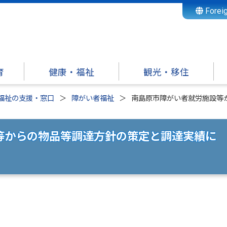
Forei
育
健康・福祉
観光・移住
福祉の支援・窓口
障がい者福祉
南島原市障がい者就労施設等
等からの物品等調達方針の策定と調達実績に