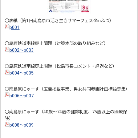
〇表紙（第1回南島原市活き生きサマーフェスタinふつ）
p001
〇島原鉄道南線廃止問題（対策本部の取り組みなど）
p002～p003
〇島原鉄道南線廃止問題（松島市長コメント・経過など）
p004～p005
〇南島原にゅーす（広告掲載事業、男女共同参画計画標語募集）
p006～p007
〇南島原にゅーす（40歳～74歳の健診制度、75歳以上の医療保
険）
p008～p009