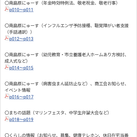
〇南島原にゅーす（年金時効特例法、敬老祝金、敬老行事）
p010～p011
〇南島原にゅーす（インフルエンザ予防接種、聴覚障がい者支援
（手話通訳））
p012～p013
〇南島原にゅーす（幼児教育・市立養護老人ホームあり方検討、
成人式など）
p014～p015
〇南島原にゅーす（病害虫まん延防止など）、商工会お知らせ、
イベント情報
p016～p017
〇まちの話題（マリンフェスタ、中学生弁論大会など）
p018～p019
〇くらしの情報（お知らせ、募集、健康テレホン、休日在宅当番