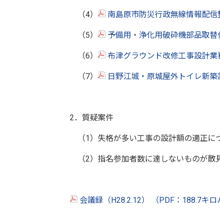
（4）
南島原市防災行政無線情報配信
（5）
予備用・浄化用破砕機部品取替
（6）
布津グラウンド改修工事設計業
（7）
日野江城・原城屋外トイレ新築
2．質疑案件
（1）失格が多い工事の設計額の適正に
（2）指名参加者数に達しないものが散
会議録（H28.2.12） （PDF：188.7キ