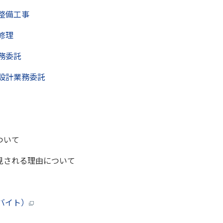
整備工事
修理
務委託
設計業務委託
ついて
見される理由について
ロバイト）