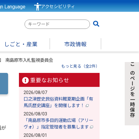
gn Language
アクセシビリティ
検
索
キ
しごと・産業
市政情報
ー
ワ
回 南島原市入札監視委員会
ー
もっと見る（全2件）
このページを一時保存
ド
重要なお知らせ
2026/08/07
口之津歴史民俗資料館夏期企画「有
馬氏歴史講座」を開催します！
2026/08/03
「南島原市多目的運動広場（アリー
ヴォ）」指定管理者を募集します
議が
2026/08/01