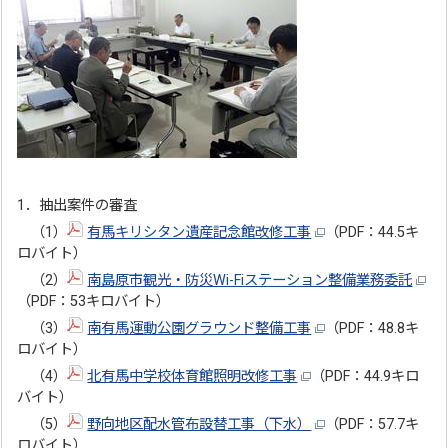
1．抽出案件の審査
（1）
有馬キリシタン遺産記念館改修工事
（PDF：44.5キ
ロバイト）
（2）
南島原市観光・防災Wi-Fiステーション整備業務委託
（PDF：53キロバイト）
（3）
南有馬運動公園グラウンド整備工事
（PDF：48.8キ
ロバイト）
（4）
北有馬中学校体育館照明改修工事
（PDF：44.9キロ
バイト）
（5）
野向地区配水管布設替工事（下水）
（PDF：57.7キ
ロバイト）