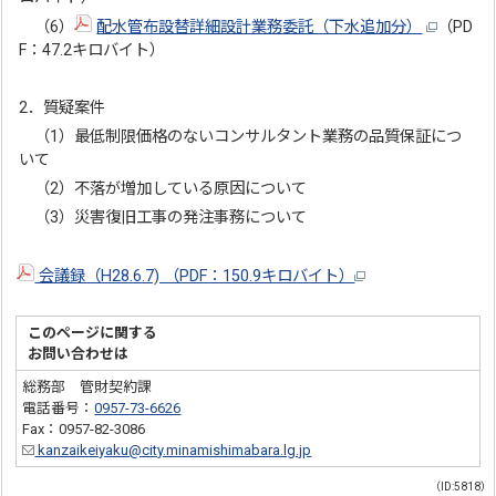
（6）
配水管布設替詳細設計業務委託（下水追加分）
（PD
F：47.2キロバイト）
2．質疑案件
（1）最低制限価格のないコンサルタント業務の品質保証につ
いて
（2）不落が増加している原因について
（3）災害復旧工事の発注事務について
会議録（H28.6.7) （PDF：150.9キロバイト）
このページに関する
お問い合わせは
総務部 管財契約課
電話番号：
0957-73-6626
Fax：0957-82-3086
kanzaikeiyaku@city.minamishimabara.lg.jp
（ID:5818）