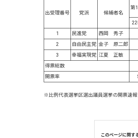
第
出受理番号
党派
候補者名
2
1
民進党
西岡 秀子
2
自由民主党
金子 原二郎
3
幸福実現党
江夏 正敏
得票総数
開票率
※比例代表選挙区選出議員選挙の開票速報
このページに関す