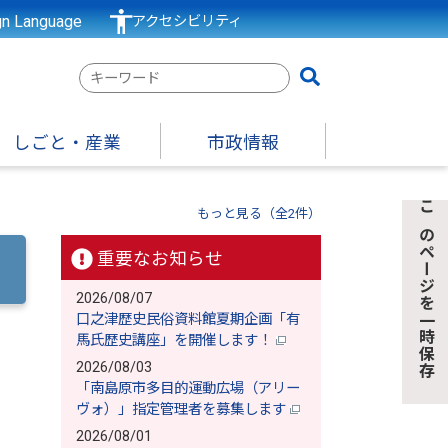
gn Language
アクセシビリティ
検
索
キ
しごと・産業
市政情報
ー
ワ
）
ー
もっと見る（全2件）
このページを一時保存
ド
重要なお知らせ
2026/08/07
口之津歴史民俗資料館夏期企画「有
馬氏歴史講座」を開催します！
2026/08/03
「南島原市多目的運動広場（アリー
ヴォ）」指定管理者を募集します
2026/08/01