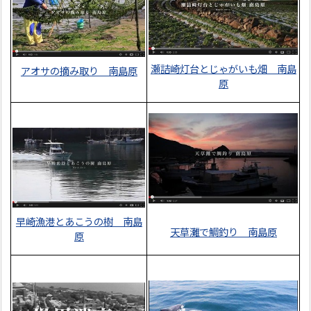
瀬詰崎灯台とじゃがいも畑 南島
アオサの摘み取り 南島原
原
早崎漁港とあこうの樹 南島
天草灘で鯛釣り 南島原
原