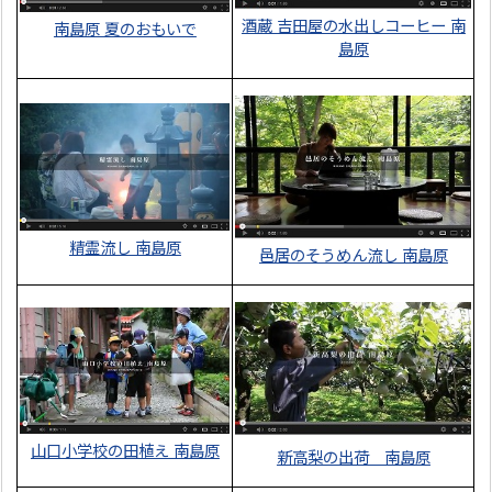
酒蔵 吉田屋の水出しコーヒー 南
南島原 夏のおもいで
島原
精霊流し 南島原
邑居のそうめん流し 南島原
山口小学校の田植え 南島原
新高梨の出荷 南島原