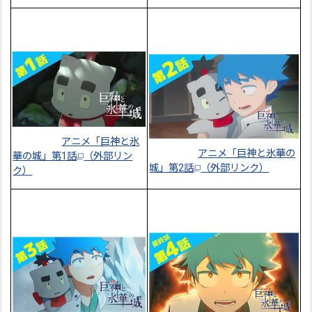
アニメ「巨神と氷
アニメ「巨神と氷華の
華の城」第1話
（外部リン
城」第2話
（外部リンク）
ク）