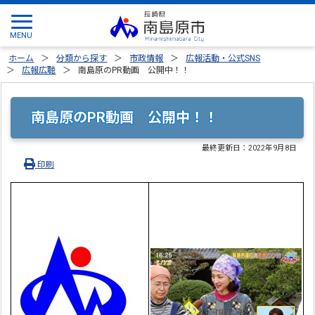
ホーム
分類から探す
市政情報
広報活動・公式SNS
広報広聴
南島原のPR動画 公開中！！
南島原のPR動画 公開中！！
最終更新日：
2022年9月8日
印刷