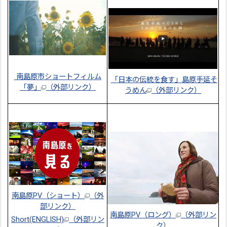
南島原市ショートフィルム
「日本の伝統を食す」島原手延そ
「夢」
（外部リンク）
うめん
（外部リンク）
南島原PV（ショート）
（外
部リンク）
南島原PV（ロング）
（外部リン
Short(ENGLISH)
（外部リン
ク）