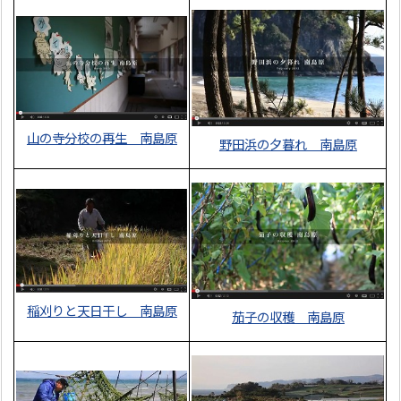
山の寺分校の再生 南島原
野田浜の夕暮れ 南島原
稲刈りと天日干し 南島原
茄子の収穫 南島原