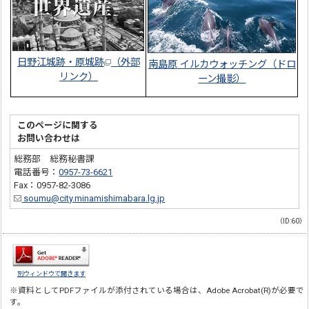
日野江城跡・原城跡
（外部
南島原 イルカウォッチング（ドロ
リンク）
ーン撮影）
このページに関する
お問い合わせは
総務部 総務秘書課
電話番号：
0957-73-6621
Fax：0957-82-3086
soumu@city.minamishimabara.lg.jp
（ID:60）
別ウィンドウで開きます
※資料としてPDFファイルが添付されている場合は、
Adobe Acrobat(R)
が必要で
す。