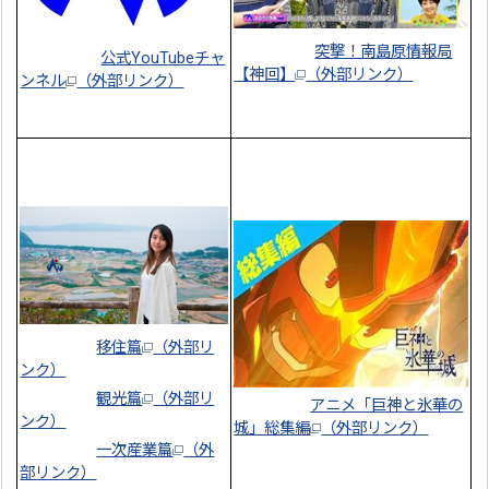
突撃！南島原情報局
公式YouTubeチャ
【神回】
（外部リンク）
ンネル
（外部リンク）
移住篇
（外部リ
ンク）
観光篇
（外部リ
アニメ「巨神と氷華の
ンク）
城」総集編
（外部リンク）
一次産業篇
（外
部リンク）