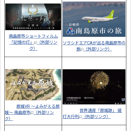
南島原市
シ
ョートフィルム
「記憶の灯」
（外部リン
ソラシドエアCAが巡る南島原市の
ク）
旅
（外部リンク）
原城VR ～よみがえる原
世界遺産「原城跡」 提
城～ 南島原市
（外部リン
灯大行列
（外部リンク）
ク）