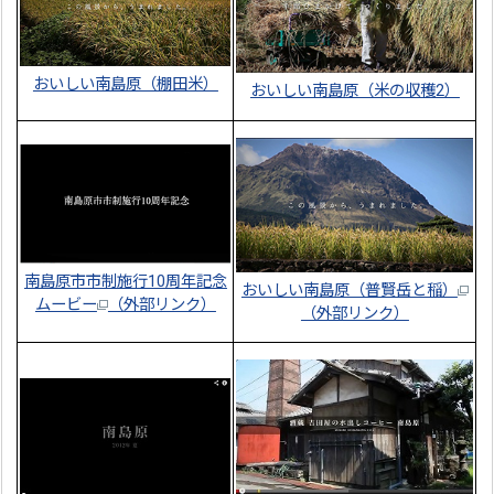
おいしい南島原（棚田米）
おいしい南島原（米の収穫2）
南島原市市制施行10周年記念
おいしい南島原（普賢岳と稲）
ムービー
（外部リンク）
（外部リンク）