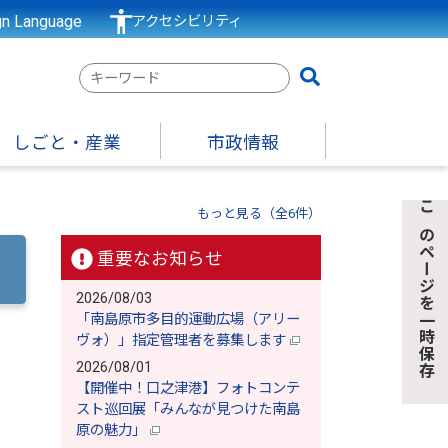
gn Language
アクセシビリティ
検
索
キ
しごと・産業
市政情報
ー
ワ
ー
もっと見る（全6件）
このページを一時保存
ド
重要なお知らせ
2026/08/03
「南島原市多目的運動広場（アリー
ヴォ）」指定管理者を募集します
2026/08/01
【開催中！口之津港】フォトコンテ
スト巡回展「みんなが見つけた南島
原の魅力」