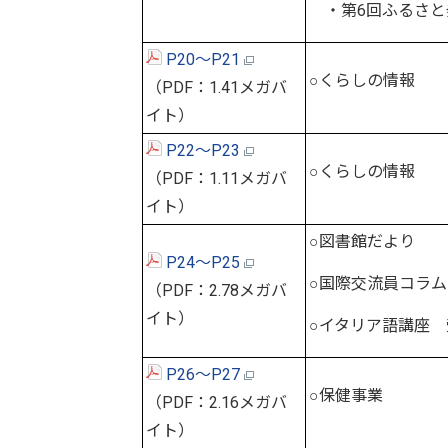
・第6回ふるさと
P20～P21
○くらしの情報
（PDF：1.41メガバ
イト）
P22～P23
○くらしの情報
（PDF：1.11メガバ
イト）
○図書館だより
P24～P25
○国際交流員コラム
（PDF：2.78メガバ
イト）
○イタリア語講座
P26～P27
○保健事業
（PDF：2.16メガバ
イト）