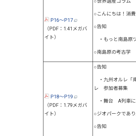
○世界遺産コラム
○こんにちは！消
P16～P17
○告知
（PDF：1.41メガバ
イト）
・もっと南島原ツア
○南島原の考古学
○告知
・九州オルレ「南
レ 参加者募集
P18～P19
・舞台 A列車に
（PDF：1.79メガバ
イト）
○ジオパークであ
○告知