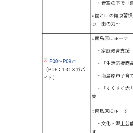
・青空の下で「蒼
○歯と口の健康習
う 歯の力～
○南島原にゅーす
・家庭教育支援「
P08～P09
・「生活応援商品
（PDF：1.31メガバ
・南島原市子育
イト）
・「すくすく赤ち
集
○南島原にゅーす
・文化・郷土芸能
す