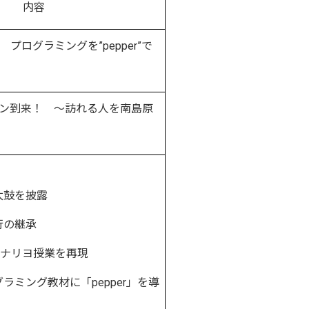
内容
プログラミングを”pepper”で
ズン到来！ ～訪れる人を南島原
鼓を披露
行の継承
ミナリヨ授業を再現
ミング教材に「pepper」を導