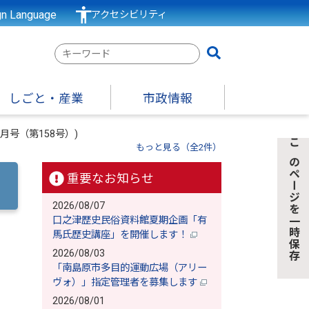
gn Language
アクセシビリティ
検
索
キ
しごと・産業
市政情報
ー
ワ
月号（第158号）)
ー
もっと見る（全2件）
このページを一時保存
ド
重要なお知らせ
2026/08/07
口之津歴史民俗資料館夏期企画「有
馬氏歴史講座」を開催します！
2026/08/03
「南島原市多目的運動広場（アリー
ヴォ）」指定管理者を募集します
2026/08/01