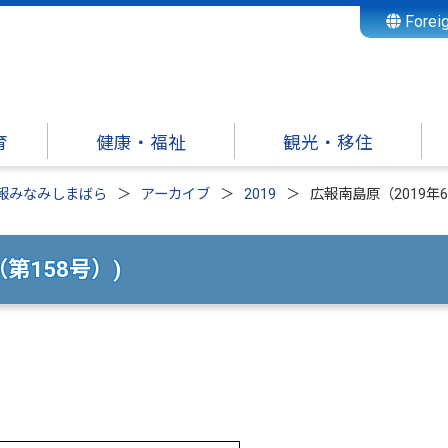
Forei
育
健康・福祉
観光・移住
報みなみしまばら
アーカイブ
2019
広報南島原（2019年6
第158号）)