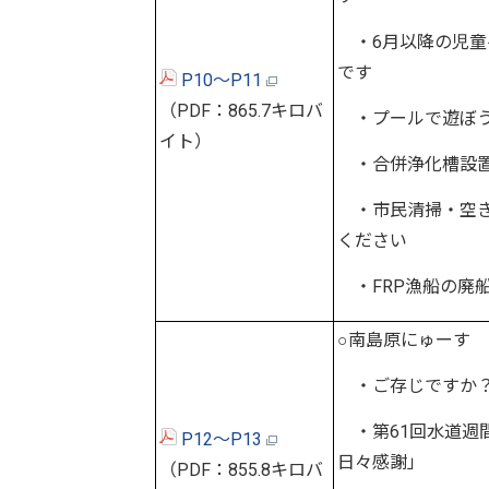
・6月以降の児童
です
P10～P11
（PDF：865.7キロバ
・プールで遊ぼう
イト）
・合併浄化槽設置
・市民清掃・空き
ください
・FRP漁船の廃
○南島原にゅーす
・ご存じですか？
・第61回水道週
P12～P13
日々感謝」
（PDF：855.8キロバ