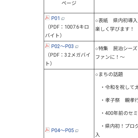
ページ
P01
○表紙 県内初導入 
（PDF：1007.6キロ
楽しく学びます！
バイト）
P02～P03
○特集 民泊シー
（PDF：3.2メガバイ
ファンに！～
ト）
○まちの話題
・令和を祝して太
・孝子祭 親孝
・400年前のセ
・県内初！プログラ
P04～P05
入