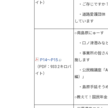
イト）
・ご存じですか？
・道路愛護団体（
しています
○南島原にゅーす
・口ノ津港みなと
・事業所の皆さん
P14～P15
施します
（PDF：933.2キロバ
・公民館講座「A
イト）
編）」
・島原手延そうめ
○教えて！国民年金