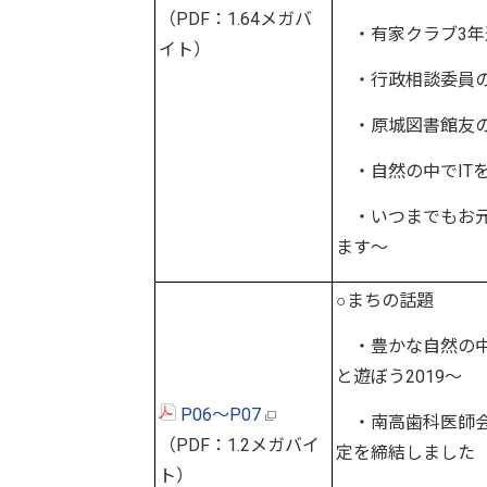
（PDF：1.64メガバ
・有家クラブ3年
イト）
・行政相談委員の
・原城図書館友の
・自然の中でIT
・いつまでもお元
ます～
○まちの話題
・豊かな自然の中
と遊ぼう2019～
P06～P07
・南高歯科医師会
（PDF：1.2メガバイ
定を締結しました
ト）