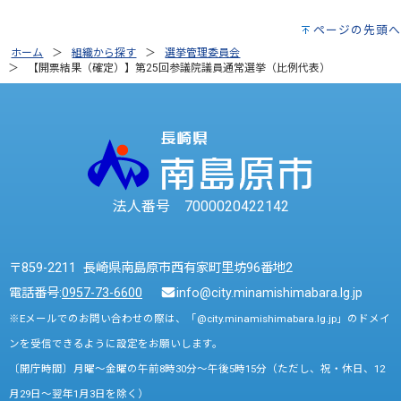
ページの先頭へ
ホーム
組織から探す
選挙管理委員会
【開票結果（確定）】第25回参議院議員通常選挙（比例代表）
法人番号 7000020422142
〒859-2211 長崎県南島原市西有家町里坊96番地2
電話番号:
0957-73-6600
info@city.minamishimabara.lg.jp
※Eメールでのお問い合わせの際は、「@city.minamishimabara.lg.jp」のドメイ
ンを受信できるように設定をお願いします。
〔開庁時間〕月曜～金曜の午前8時30分～午後5時15分（ただし、祝・休日、12
月29日～翌年1月3日を除く）