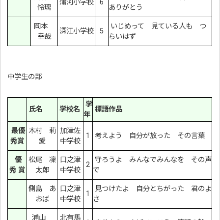
蒲河小学校
6
怜璃
ありがとう
岡本
いじめって 見ている人も つ
深江小学校
5
幸哉
らいはず
中学生の部
学
氏名
学校名
標語作品
年
最優
木村 莉
加津佐
1
考えよう 自分が放った その言葉
秀賞
愛
中学校
優
松尾 凜
口之津
守ろうよ みんなでみんなを その声
2
秀 賞
太郎
中学校
で
側島 あ
口之津
見つけたよ 自分とちがった 君のよ
1
おば
中学校
さ
浦山
北有馬