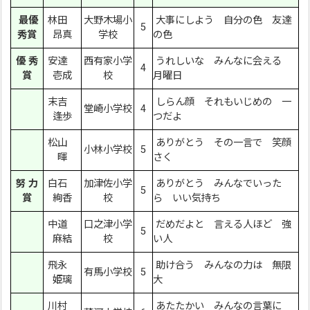
最優
林田
大野木場小
大事にしよう 自分の色 友達
5
秀賞
昂真
学校
の色
優 秀
安達
西有家小学
うれしいな みんなに会える
4
賞
壱成
校
月曜日
末吉
しらん顔 それもいじめの 一
堂崎小学校
4
逢歩
つだよ
松山
ありがとう その一言で 笑顔
小林小学校
5
暉
さく
努 力
白石
加津佐小学
ありがとう みんなでいった
5
賞
絢香
校
ら いい気持ち
中道
口之津小学
だめだよと 言える人ほど 強
5
麻結
校
い人
飛永
助け合う みんなの力は 無限
有馬小学校
5
姫璃
大
川村
あたたかい みんなの言葉に