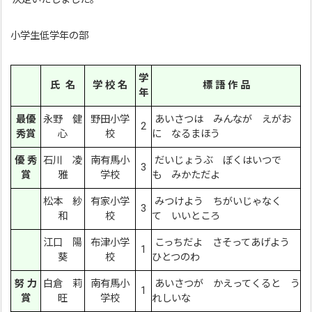
小学生低学年の部
学
氏 名
学 校 名
標 語 作 品
年
最優
永野 健
野田小学
あいさつは みんなが えがお
2
秀賞
心
校
に なるまほう
優 秀
石川 凌
南有馬小
だいじょうぶ ぼくはいつで
3
賞
雅
学校
も みかただよ
松本 紗
有家小学
みつけよう ちがいじゃなく
3
和
校
て いいところ
江口 陽
布津小学
こっちだよ さそってあげよう
1
葵
校
ひとつのわ
努 力
白倉 莉
南有馬小
あいさつが かえってくると う
1
賞
旺
学校
れしいな