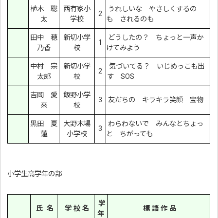
植木 聡
西有家小
うれしいな やさしくするの
2
太
学校
も されるのも
田中 穂
新切小学
どうしたの？ ちょっと一声か
1
乃香
校
けてみよう
中村 宗
新切小学
気づいてる？ いじめっこも出
2
太郎
校
す SOS
吉岡 愛
飯野小学
3
友だちの キラキラ笑顔 宝物
來
校
黒田 夏
大野木場
わらわないで みんなとちょっ
3
蓮
小学校
と ちがっても
小学生高学年の部
学
氏 名
学 校 名
標 語 作 品
年