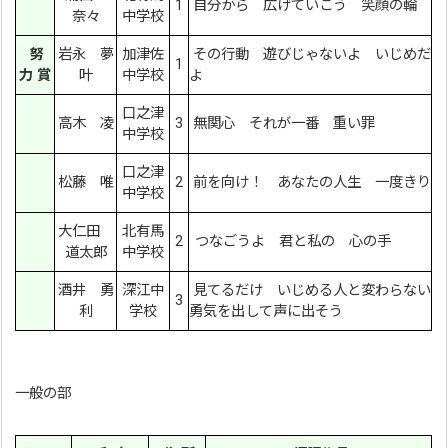
1
自分から 広げていこう 笑顔の輪
奈々
中学校
努
岩永 夢
加津佐
その行動 遊びじゃないよ いじめだ
1
力 賞
叶
中学校
よ
口之津
高木 凌
3
無関心 それが一番 重い罪
中学校
口之津
松藤 唯
2
前を向け！ あなたの人生 一度きり
中学校
大仁田
北有馬
2
つなごうよ 君と私の 心の手
道太郎
中学校
酒井 勇
深江中
見てるだけ いじめる人と変わらない
3
利
学校
勇気を出して声に出そう
一般の部