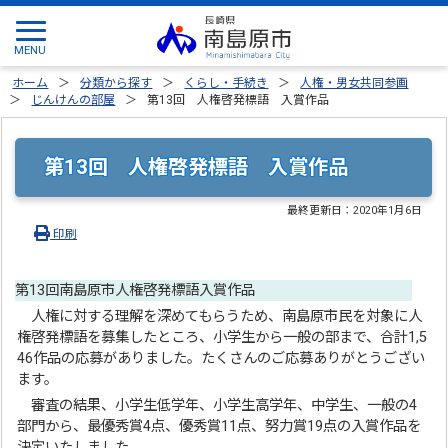
ホーム
分類から探す
くらし・手続き
人権・男女共同参画
じんけんの部屋
第13回 人権啓発標語 入賞作品
第13回 人権啓発標語 入賞作品
最終更新日：
2020年1月6日
印刷
第13回南島原市人権啓発標語入賞作品
人権に対する理解を深めてもらうため、南島原市民を対象に人
権啓発標語を募集したところ、小学生から一般の部まで、合計1,5
46作品の応募がありました。たくさんのご応募ありがとうござい
ます。
審査の結果、小学生低学年、小学生高学年、中学生、一般の4
部門から、最優秀賞4点、優秀賞11点、努力賞19点の入賞作品を
決定いたしました。