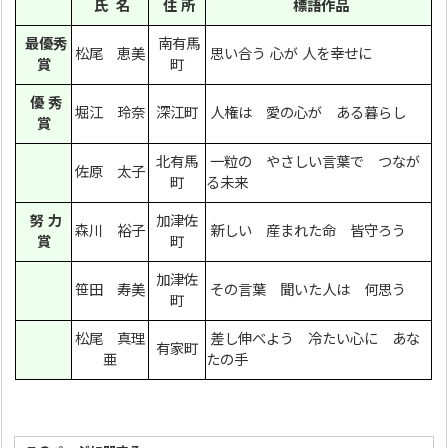
氏 名
住 所
標語作品
最優秀
南有馬
松尾 恵美
思い合う 心が 人を幸せに
賞
町
優 秀
堀江 玲奈
深江町
人権は 愛の心が ある暮らし
賞
北有馬
一粒の やさしい言葉で つなが
佐原 太子
町
る未来
努 力
加津佐
森川 裕子
新しい 産まれた命 皆守ろう
賞
町
加津佐
笹田 寿美
その言葉 聞いた人は 何思う
町
松尾 真理
差し伸べよう 冷たい心に あな
有家町
亜
たの手