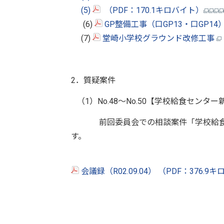
(5)
（PDF：170.1キロバイト）
(6)
GP整備工事（口GP13・口GP14
(7)
堂崎小学校グラウンド改修工事
2．質疑案件
（1）No.48～No.50【学校給食セン
前回委員会での相談案件「学校給食セ
す。
会議録（R02.09.04） （PDF：376.9