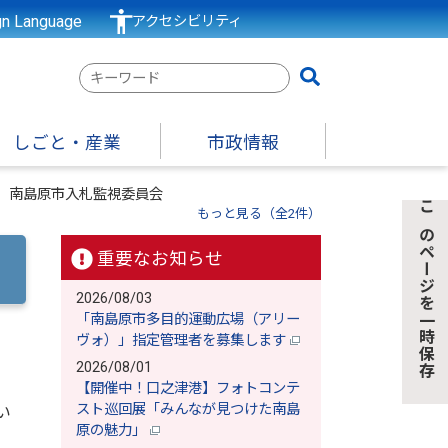
gn Language
アクセシビリティ
検
索
キ
しごと・産業
市政情報
ー
ワ
回 南島原市入札監視委員会
ー
もっと見る（全2件）
このページを一時保存
ド
重要なお知らせ
2026/08/03
「南島原市多目的運動広場（アリー
ヴォ）」指定管理者を募集します
2026/08/01
【開催中！口之津港】フォトコンテ
スト巡回展「みんなが見つけた南島
い
原の魅力」