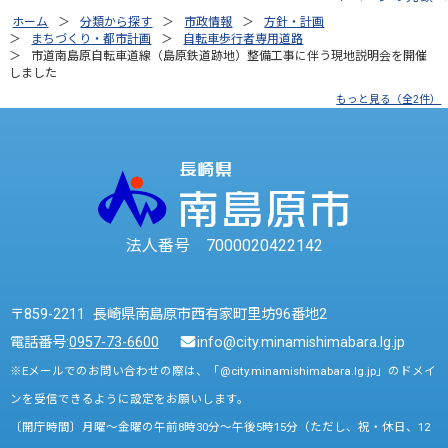
ホーム
分類から探す
市政情報
方針・計画
まちづくり・都市計画
自転車歩行者専用道路
市道南島原自転車道線（島原鉄道跡地）整備工事に伴う現地説明会を開催
しました
もっと見る（全2件）
法人番号 7000020422142
〒859-2211 長崎県南島原市西有家町里坊96番地2
電話番号:
0957-73-6600
info@city.minamishimabara.lg.jp
※Eメールでのお問い合わせの際は、「@city.minamishimabara.lg.jp」のドメイ
ンを受信できるように設定をお願いします。
〔開庁時間〕月曜～金曜の午前8時30分～午後5時15分（ただし、祝・休日、12