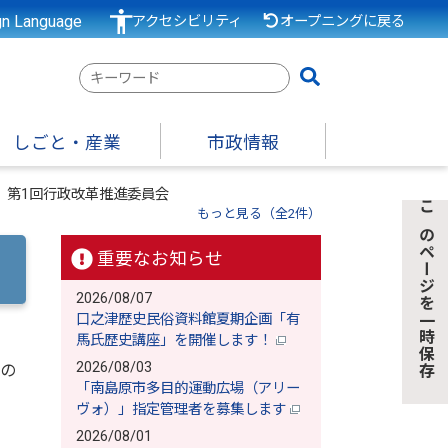
gn Language
アクセシビリティ
オープニングに戻る
検
索
キ
しごと・産業
市政情報
ー
ワ
】第1回行政改革推進委員会
ー
もっと見る（全2件）
このページを一時保存
ド
重要なお知らせ
2026/08/07
口之津歴史民俗資料館夏期企画「有
馬氏歴史講座」を開催します！
2026/08/03
その
「南島原市多目的運動広場（アリー
ヴォ）」指定管理者を募集します
2026/08/01