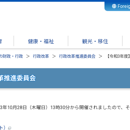
Forei
育
健康・福祉
観光・移住
の財政・行政
行政改革
行政改革推進委員会
【令和3年度
革推進委員会
年10月28日（木曜日）13時30分から開催されましたので、
イト）