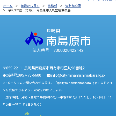
ホーム
組織から探す
総務部
管財契約課
令和3年度 第1回 南島原市入札監視委員会
法人番号 7000020422142
〒859-2211 長崎県南島原市西有家町里坊96番地2
電話番号:
0957-73-6600
info@city.minamishimabara.lg.jp
※Eメールでのお問い合わせの際は、「@city.minamishimabara.lg.jp」のドメイ
ンを受信できるように設定をお願いします。
〔開庁時間〕月曜～金曜の午前8時30分～午後5時15分（ただし、祝・休日、12
月29日～翌年1月3日を除く）