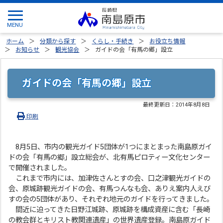
ホーム
分類から探す
くらし・手続き
お役立ち情報
お知らせ
観光協会
ガイドの会「有馬の郷」設立
ガイドの会「有馬の郷」設立
最終更新日：
2014年8月8日
印刷
8月5日、市内の観光ガイド5団体が1つにまとまった南島原ガイ
ドの会「有馬の郷」設立総会が、北有馬ピロティー文化センター
で開催されました。
これまで市内には、加津佐さんとすの会、口之津観光ガイドの
会、原城跡観光ガイドの会、有馬つんなも会、ありえ案内人えび
すの会の5団体があり、それぞれ地元のガイドを行ってきました。
間近に迫ってきた日野江城跡、原城跡を構成資産に含む「長崎
の教会群とキリスト教関連遺産」の世界遺産登録。南島原ガイド