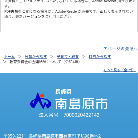
※資料としてPDFファイルが添付されている場合は、
Adobe Acrobat(R)
が必要で
す。
PDF書類をご覧になる場合は、
Adobe Reader
が必要です。正しく表示されない
場合、最新バージョンをご利用ください。
ページの先頭へ
ホーム
分類から探す
子育て・教育
目的から探す
教育委員会の会議結果について（令和4年）
もっと見る（全5件）
法人番号 7000020422142
〒859-2211 長崎県南島原市西有家町里坊96番地2