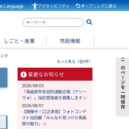
gn Language
アクセシビリティ
オープニングに戻る
検
索
キ
しごと・産業
市政情報
ー
ワ
ンク
ー
もっと見る（全3件）
このページを一時保存
ド
重要なお知らせ
2026/08/03
「南島原市多目的運動広場（アリー
ヴォ）」指定管理者を募集します
2026/08/01
【開催中！口之津港】フォトコンテ
スト巡回展「みんなが見つけた南島
原の魅力」