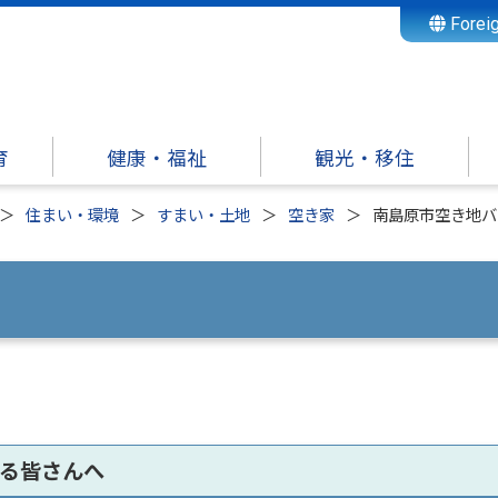
Forei
育
健康・福祉
観光・移住
住まい・環境
すまい・土地
空き家
南島原市空き地バ
る皆さんへ