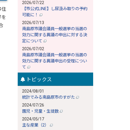
2026/07/22
移住
【市公式LINE】し尿汲み取りの予約
可能に！
学を
2026/07/13
合
南島原市議会議員一般選挙の当選の
効力に関する異議の申出に対する決
定について
2026/07/02
南島原市議会議員一般選挙の当選の
効力に関する異議申出の受理につい
て
トピックス
2024/08/01
統計でみる南島原市のすがた
2024/07/26
園児・児童・生徒数
2024/05/17
主な産業（2）