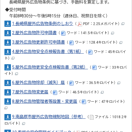
長崎県屋外広告物条例に基づき、手数料を算定します。
◆受付時間
午前8時30分～午後5時15分（週休日、祝祭日を除く）
1.長崎県屋外広告物条例のしおり
（
PDF：2.25メガバイト）
2.屋外広告物許可申請書
（
ワード：141.5キロバイト）
3.屋外広告物更新許可申請書
（
ワード：128.4キロバイト）
4.屋外広告物安全点検報告書（第1紙）
（
ワード：45キロバイ
ト）
5.屋外広告物更安全点検報告書（第2紙）
（
ワード：33キロバ
イト）
6.屋外広告物除却（滅失）届
（
ワード：36.5キロバイト）
7.屋外広告物変更届
（
ワード：46.5キロバイト）
8.屋外広告物管理者等設置・変更届
（
ワード：47キロバイト）
9.南島原市屋外広告物規制地図（参考）
（
ファイル：1018.2キ
ロバイト）