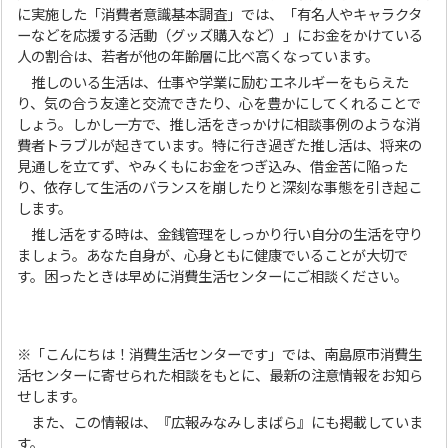
に実施した「消費者意識基本調査」では、「有名人やキャラクタ
ーなどを応援する活動（グッズ購入など）」にお金をかけている
人の割合は、若者が他の年齢層に比べ高くなっています。
推しのいる生活は、仕事や学業に励むエネルギーをもらえた
り、気の合う友達と交流できたり、心を豊かにしてくれることで
しょう。しかし一方で、推し活をきっかけに相談事例のような消
費者トラブルが起きています。特に行き過ぎた推し活は、将来の
見通しを立てず、やみくもにお金をつぎ込み、借金苦に陥った
り、依存して生活のバランスを崩したりと深刻な事態を引き起こ
します。
推し活をする時は、金銭管理をしっかり行い自分の生活を守り
ましょう。あなた自身が、心身ともに健康でいることが大切で
す。困ったときは早めに消費生活センターにご相談ください。
※「こんにちは！消費生活センターです」では、南島原市消費生
活センターに寄せられた相談をもとに、最新の注意情報をお知ら
せします。
また、この情報は、『広報みなみしまばら』にも掲載していま
す。