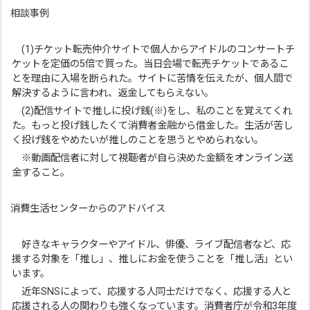
相談事例
(1)チケット転売仲介サイトで個人からアイドルのコンサートチ
ケットを定価の5倍で買った。当日会場で転売チケットであるこ
とを理由に入場を断られた。サイトに苦情を伝えたが、個人間で
解決するように言われ、返金してもらえない。
(2)配信サイトで推しに投げ銭(※)をし、私のことを覚えてくれ
た。もっと投げ銭したくて消費者金融から借金した。生活が苦し
く投げ銭をやめたいが推しのことを思うとやめられない。
※動画配信者に対して視聴者が自ら決めた金額をオンライン送
金すること。
消費生活センターからのアドバイス
好きなキャラクターやアイドル、俳優、ライブ配信者など、応
援する対象を「推し」、推しにお金を使うことを「推し活」とい
います。
近年SNSによって、応援する人同士だけでなく、応援する人と
応援される人の関わりも強くなっています。消費者庁が令和3年度