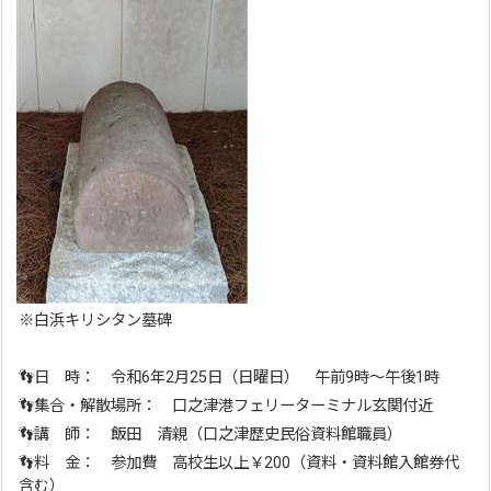
※白浜キリシタン墓碑
👣日 時： 令和6年2月25日（日曜日） 午前9時～午後1時
👣集合・解散場所： 口之津港フェリーターミナル玄関付近
👣講 師： 飯田 清親（口之津歴史民俗資料館職員）
👣料 金： 参加費 高校生以上￥200（資料・資料館入館券代
含む）