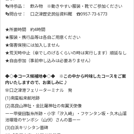
👣持参品： 飲み物 ※動きやすい服装・靴でご参加ください
👣問合せ： 口之津歴史民俗資料館 ☎0957-73-6773
★所要時間 約4時間
★服装・携行品等は各自ご用意ください
★傷害保険には加入しません
★荒天時中止（傘でしのげるくらいの時は実行します）順延なし
★自由参加（事前申し込みは必要ありません）
◆◇◆コース候補地◆◇◆ ※この中から吟味したコースをご案
内いたしますので、お楽しみに♪
🌸口之津港フェリーターミナル 発
(1)南蛮船来航地跡
(2)高良山神社・金比羅神社の有翼天使像
ーー甲斐田製糸所跡・小字「汐入崎」・フケンタン坂・久木山溜
池堰堤のヤンボシ（山伏）さんの墓ーー
(3)白浜キリシタン墓碑