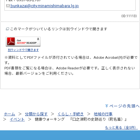
bunkazai@city.minamishimabara.lg.jp
（ID:11113）
このマークがついているリンクは別ウインドウで開きます
別ウィンドウで開きます
※資料としてPDFファイルが添付されている場合は、
Adobe Acrobat(R)
が必要で
す。
PDF書類をご覧になる場合は、
Adobe Reader
が必要です。正しく表示されない
場合、最新バージョンをご利用ください。
ページの先頭へ
ホーム
分類から探す
くらし・手続き
地域の行事
イベント
健康ウォーキング 『口之津町の史跡巡り（町名篇）』
もっと見る（全5件）