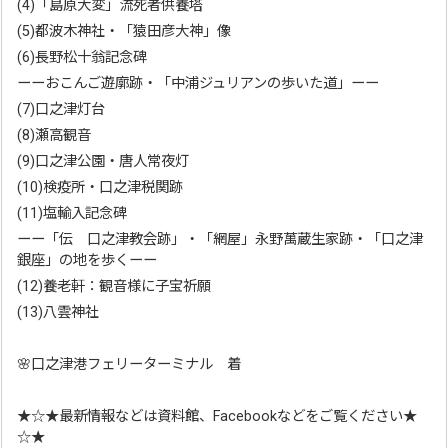
(4)「島原大変」流死者供養塔
(5)都波木神社・「猿田彦大神」像
(6)長野松十翁記念碑
ーーおこんご遊廓跡・「中浦ジュリアンの歩いた道」ーー
(7)口之津灯台
(8)瀬高観音
(9)口之津公園・唐人常夜灯
(10)検疫所・口之津税関跡
(11)塩輸入記念碑
ーー「伝 口之津教会跡」・「網屋」永野萬蔵生家跡・「口之津
銀座」の地を歩くーー
(12)養老軒：観音様に子宝祈願
(13)八雲神社
🌸口之津港フェリーターミナル 着
★☆★最新情報などは資料館、Facebookなどをご覧ください★
☆★