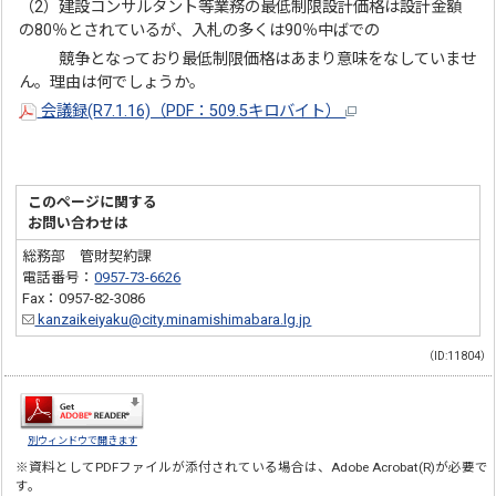
（2）建設コンサルタント等業務の最低制限設計価格は設計金額
の80％とされているが、入札の多くは90％中ばでの
競争となっており最低制限価格はあまり意味をなしていませ
ん。理由は何でしょうか。
会議録(R7.1.16)（PDF：509.5キロバイト）
このページに関する
お問い合わせは
総務部 管財契約課
電話番号：
0957-73-6626
Fax：0957-82-3086
kanzaikeiyaku@city.minamishimabara.lg.jp
（ID:11804）
別ウィンドウで開きます
※資料としてPDFファイルが添付されている場合は、
Adobe Acrobat(R)
が必要で
す。