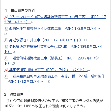
1．抽出案件の審査
グリーンロード加津佐線舗装整備工事（内野工区）（PDF：17
2.7キロバイト）
西有家小学校校舎トイレ改修工事（PDF：172.8キロバイト）
身延水源さく井工事（PDF：170.6キロバイト）
老朽管更新詳細設計業務委託(口之津)（PDF：189.8キロバイ
ト）
市道雲仙線道路改良工事（舗装工）（PDF：280.9キロバイ
ト）
準用河川東川維持工事（PDF：174.2キロバイト）
市道南島原自転車道線整備工事 有家川橋 外1橋 橋桁製作
（PDF：171.2キロバイト）
2．質疑案件
（1）今回の最低制限価格の改正で、建設工事のランダム係数が
±0.5％→0～1.0％へ改正された理由は何でしょうか。