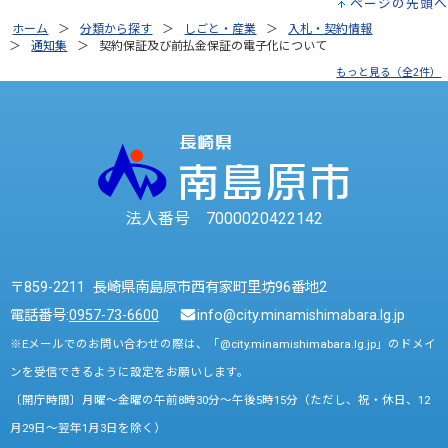
ページの先頭へ
ホーム
分類から探す
しごと・産業
入札・契約情報
通知集
契約保証及び前払金保証の電子化について
もっと見る（全2件）
法人番号 7000020422142
〒859-2211 長崎県南島原市西有家町里坊96番地2
電話番号:
0957-73-6600
info@city.minamishimabara.lg.jp
※Eメールでのお問い合わせの際は、「@city.minamishimabara.lg.jp」のドメイ
ンを受信できるように設定をお願いします。
〔開庁時間〕月曜～金曜の午前8時30分～午後5時15分（ただし、祝・休日、12
月29日～翌年1月3日を除く）