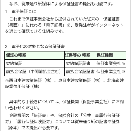
なお、従来通り紙媒体による保証証書の提出も可能です。
1 電子保証とは
これまで保証事業会社から提供されていた従来の「保証証書
（書面）」に代わる「電子証書」を、受発注者がインターネット
を通じて確認できる仕組みです。
2 電子化の対象となる保証証書
保証の種類
証書等の 種類
保証機関
契約保証
契約保証証書
保証事業会社※
前払金保証（中間前払金含む）
前払金保証証書
保証事業会社※
※西日本建設業保証（株）、東日本建設業保証（株）、北海道建
設業信用保証（株）
具体的な手続きについては、保証機関（保証事業会社）にお問
い合わせください。
金融機関の「保証書」や、保険会社の「公共工事履行保証証
券」「履行保証保険証券」については従来通り紙の証書や証券
（原本）での提出が必要です。