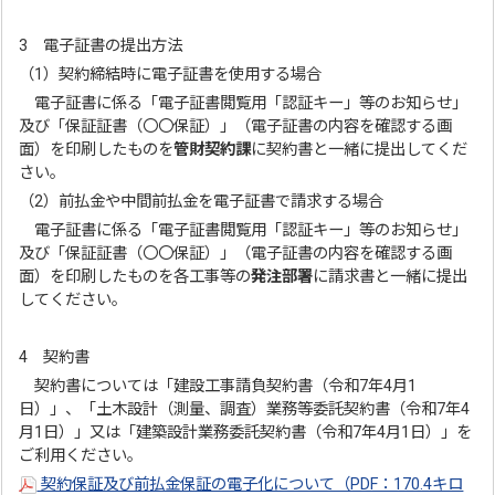
3 電子証書の提出方法
（1）契約締結時に電子証書を使用する場合
電子証書に係る「電子証書閲覧用「認証キー」等のお知らせ」
及び「保証証書（〇〇保証）」（電子証書の内容を確認する画
面）を印刷したものを
管財契約課
に契約書と一緒に提出してくだ
さい。
（2）前払金や中間前払金を電子証書で請求する場合
電子証書に係る「電子証書閲覧用「認証キー」等のお知らせ」
及び「保証証書（〇〇保証）」（電子証書の内容を確認する画
面）を印刷したものを各工事等の
発注部署
に請求書と一緒に提出
してください。
4 契約書
契約書については「建設工事請負契約書（令和7年4月1
日）」、「土木設計（測量、調査）業務等委託契約書（令和7年4
月1日）」又は「建築設計業務委託契約書（令和7年4月1日）」を
ご利用ください。
契約保証及び前払金保証の電子化について（PDF：170.4キロ