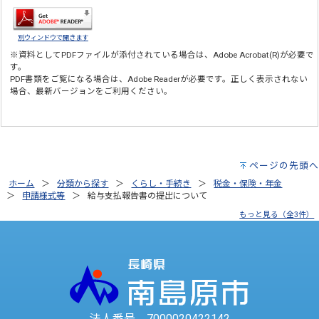
別ウィンドウで開きます
※資料としてPDFファイルが添付されている場合は、
Adobe Acrobat(R)
が必要で
す。
PDF書類をご覧になる場合は、
Adobe Reader
が必要です。正しく表示されない
場合、最新バージョンをご利用ください。
ページの先頭へ
ホーム
分類から探す
くらし・手続き
税金・保険・年金
申請様式等
給与支払報告書の提出について
もっと見る（全3件）
法人番号 7000020422142